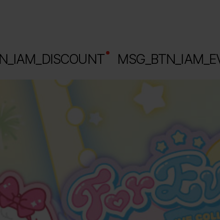
N_IAM_DISCOUNT 
 MSG_BTN_IAM_E