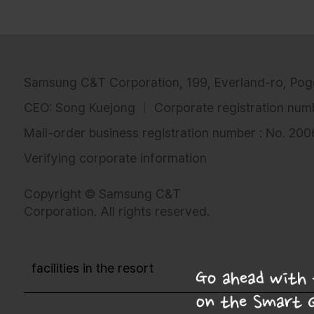
Samsung C&T Corporation, 199, Everland-ro, Pog
CEO: Song Kuejong
Corporate registration nu
Mail-order business registration number : No. 20
Verifying corporate information
Copyright © Samsung C&T
Corporation. All rights reserved.
facilities in the resort
Info/Map의 스마트줄서기 탭에서 스줄을 진행해보세요!
목록보기