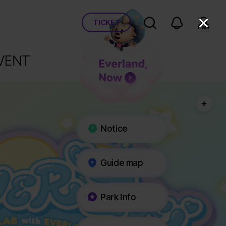
통합 검색
알림
로그인
Close
TICKET
VENT 
Notice
Guide map
Park Info