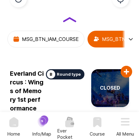
지도 새로고침
현 위치 보기
바텀 컨텐츠 위로 슬라이드
하단 콘텐츠 추가 확장
바텀 컨텐츠 아래로 슬라이드
메뉴 전체보기
MSG_BTN_IAM_COURSE
MSG_BTN_IAM
Everland Ci
B
Round type
rcus : Wing
CLOSED
s of Memo
ry 1st perf
ormance
운영시간
15:10
소요시간
40 min
Ever
Home
Info/Map
Course
All Menu
Pocket