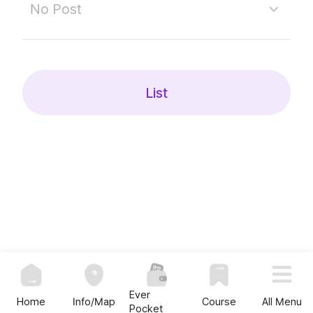
No Post
다음 게시물
List
Ever
Home
Info/Map
Course
All Menu
Pocket