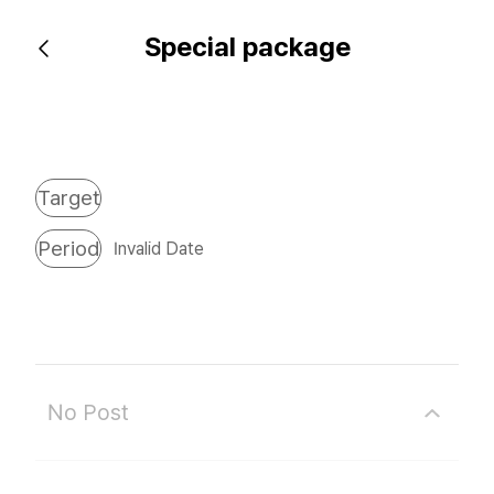
Special package
Target
Period
Invalid Date
No Post
이전 게시물